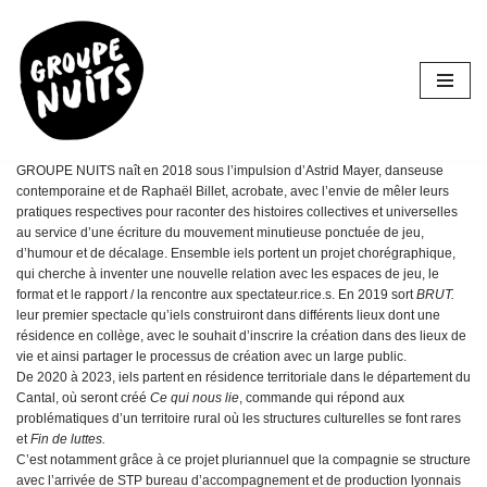
Aller
au
contenu
GROUPE NUITS naît en 2018 sous l’impulsion d’Astrid Mayer, danseuse
contemporaine et de Raphaël Billet, acrobate, avec l’envie de mêler leurs
pratiques respectives pour raconter des histoires collectives et universelles
au service d’une écriture du mouvement minutieuse ponctuée de jeu,
d’humour et de décalage. Ensemble iels portent un projet chorégraphique,
qui cherche à inventer une nouvelle relation avec les espaces de jeu, le
format et le rapport / la rencontre aux spectateur.rice.s. En 2019 sort
BRUT.
leur premier spectacle qu’iels construiront dans différents lieux dont une
résidence en collège, avec le souhait d’inscrire la création dans des lieux de
vie et ainsi partager le processus de création avec un large public.
De 2020 à 2023, iels partent en résidence territoriale dans le département du
Cantal, où seront créé
Ce qui nous lie
, commande qui répond aux
problématiques d’un territoire rural où les structures culturelles se font rares
et
Fin de luttes.
C’est notamment grâce à ce projet pluriannuel que la compagnie se structure
avec l’arrivée de STP bureau d’accompagnement et de production lyonnais