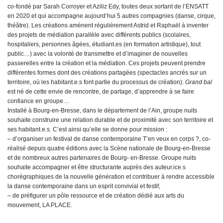
co-fondé par Sarah Corroyer et Aziliz Edy, toutes deux sortant de l’ENSATT
en 2020 et qui accompagne aujourd’hui 5 autres compagnies (danse, cirque,
théâtre). Les créations amènent régulièrement Astrid et Raphaël à inventer
des projets de médiation parallèle avec différents publics (scolaires,
hospitaliers, personnes âgées, étudiant.es (en formation artistique), tout
public…) avec la volonté de transmettre et d’imaginer de nouvelles
passerelles entre la création et la médiation. Ces projets peuvent prendre
différentes formes dont des créations partagées (spectacles ancrés sur un
territoire, où les habitant.e.s font partie du processus de création).
Grand bal
est né de cette envie de rencontre, de partage, d’apprendre à se faire
confiance en groupe…
Installé à Bourg-en-Bresse, dans le département de l’Ain, groupe nuits
souhaite construire une relation durable et de proximité avec son territoire et
ses habitant.e.s. C’est ainsi qu’elle se donne pour mission :
– d’organiser un festival de danse contemporaine T’en veux en corps ?, co-
réalisé depuis quatre éditions avec la Scène nationale de Bourg-en-Bresse
et de nombreux autres partenaires de Bourg- en-Bresse. Groupe nuits
souhaite accompagner et être structurante auprès des auteur.ice.s
chorégraphiques de la nouvelle génération et contribuer à rendre accessible
la danse contemporaine dans un esprit convivial et festif,
– de préfigurer un pôle ressource et de création dédié aux arts du
mouvement, LA PLACE.